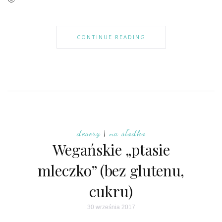
CONTINUE READING
desery
|
na słodko
Wegańskie „ptasie
mleczko” (bez glutenu,
cukru)
30 września 2017