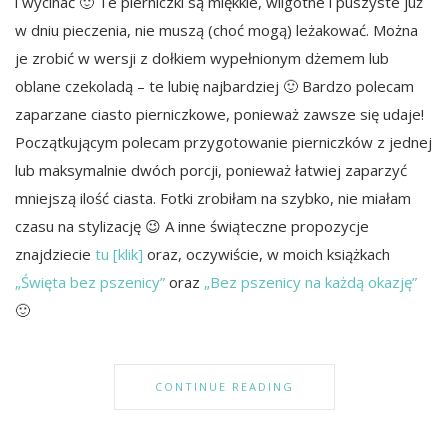
i wycinać 🙂 Te pierniczki są miękkie, wilgotne i puszyste już
w dniu pieczenia, nie muszą (choć mogą) leżakować. Można
je zrobić w wersji z dołkiem wypełnionym dżemem lub
oblane czekoladą – te lubię najbardziej 🙂 Bardzo polecam
zaparzane ciasto pierniczkowe, ponieważ zawsze się udaje!
Początkującym polecam przygotowanie pierniczków z jednej
lub maksymalnie dwóch porcji, ponieważ łatwiej zaparzyć
mniejszą ilość ciasta. Fotki zrobiłam na szybko, nie miałam
czasu na stylizację 😉 A inne świąteczne propozycje
znajdziecie
tu [klik]
oraz, oczywiście, w moich książkach
„Święta bez pszenicy”
oraz
„Bez pszenicy na każdą okazję”
🙂
CONTINUE READING