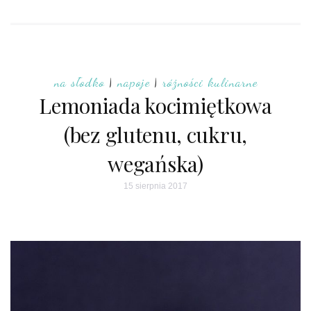
na słodko
|
napoje
|
różności kulinarne
Lemoniada kocimiętkowa
(bez glutenu, cukru,
wegańska)
15 sierpnia 2017