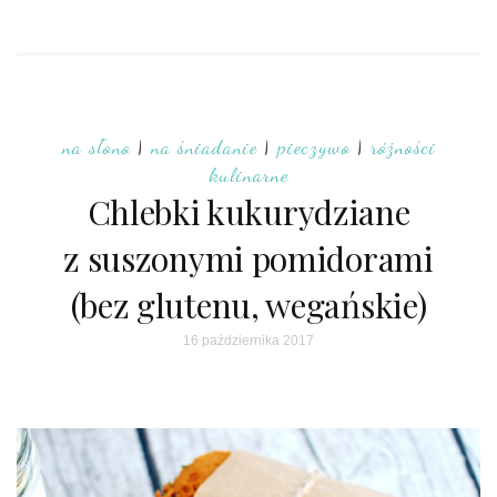
na słono
|
na śniadanie
|
pieczywo
|
różności
kulinarne
Chlebki kukurydziane
z suszonymi pomidorami
(bez glutenu, wegańskie)
16 października 2017