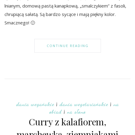
lnianym, domową pastą kanapkową, „smalczykiem” z fasoli,
chrupiącą sałatą. Są bardzo sycące i mają piękny kolor.
Smacznego! 🙂
CONTINUE READING
dania wegańskie
|
dania wegetariańskie
|
na
obiad
|
na słono
Curry z kalafiorem,
marchewką, ziemniakami