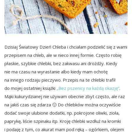
Dzisiaj Światowy Dzień Chleba i chciałam podzielić się z wami
przepisem na chleb, ale w nieco innej formie. Często robię
płaskie, szybkie chlebki, bez zakwasu ani drożdży. Kiedy
nie ma czasu na wyrastanie albo kiedy mam ochotę
na innego rodzaju pieczywo. Przepis na te chlebki trafił
do mojej ostatniej książki
„Bez pszenicy na każdą okazję”
.
Mąki kukurydzianej nie używam obecnie zbyt często, ale raz
na jakiś czas się zdarza 🙂 Do chlebków można oczywiście
dodać swoje ulubione dodatki, np. pokrojone oliwki, zioła,
paprykę, liście szpinaku itp. Kroję chlebki wzdłuż na kromki
i podaję z tym, co akurat mam pod ręką – ogórkiem, olejem