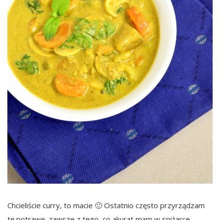
Chcieliście curry, to macie 🙂 Ostatnio często przyrządzam
tę potrawę, zawsze z tego, co akurat mam w spiżarce.