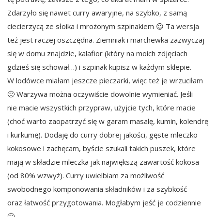
Zdarzyło się nawet curry awaryjne, na szybko, z samą
ciecierzycą ze słoika i mrożonym szpinakiem 😉 Ta wersja
też jest raczej oszczędna. Ziemniak i marchewka zazwyczaj
się w domu znajdzie, kalafior (który na moich zdjęciach
gdzieś się schował…) i szpinak kupisz w każdym sklepie.
W lodówce miałam jeszcze pieczarki, więc też je wrzuciłam
🙂 Warzywa można oczywiście dowolnie wymieniać. Jeśli
nie macie wszystkich przypraw, użyjcie tych, które macie
(choć warto zaopatrzyć się w garam masalę, kumin, kolendrę
i kurkumę). Dodaję do curry dobrej jakości, gęste mleczko
kokosowe i zachęcam, byście szukali takich puszek, które
mają w składzie mleczka jak największą zawartość kokosa
(od 80% wzwyż). Curry uwielbiam za możliwość
swobodnego komponowania składników i za szybkość
oraz łatwość przygotowania. Mogłabym jeść je codziennie
🙂