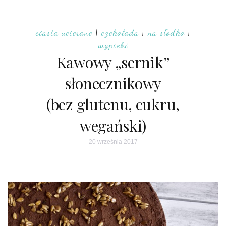
ciasta ucierane
|
czekolada
|
na słodko
|
wypieki
Kawowy „sernik”
słonecznikowy
(bez glutenu, cukru,
wegański)
20 września 2017