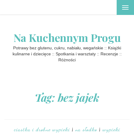
TOG
NAV
Na Kuchennym Progu
Potrawy bez glutenu, cukru, nabiału, wegańskie :: Książki
kulinarne i dziecięce :: Spotkania i warsztaty :: Recenzje ::
Różności
Tag: bez jajek
ciastka i drobne wypieki
|
na słodko
|
wypieki