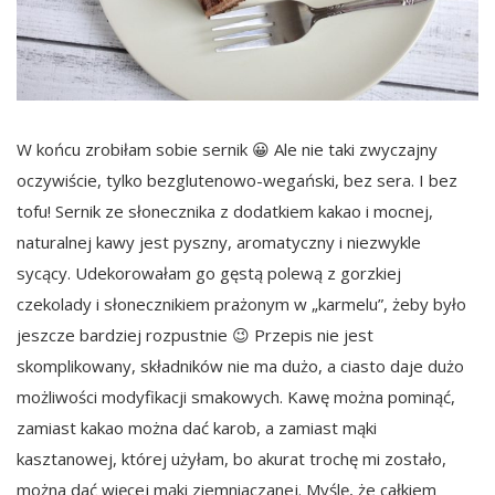
W końcu zrobiłam sobie sernik 😀 Ale nie taki zwyczajny
oczywiście, tylko bezglutenowo-wegański, bez sera. I bez
tofu! Sernik ze słonecznika z dodatkiem kakao i mocnej,
naturalnej kawy jest pyszny, aromatyczny i niezwykle
sycący. Udekorowałam go gęstą polewą z gorzkiej
czekolady i słonecznikiem prażonym w „karmelu”, żeby było
jeszcze bardziej rozpustnie 😉 Przepis nie jest
skomplikowany, składników nie ma dużo, a ciasto daje dużo
możliwości modyfikacji smakowych. Kawę można pominąć,
zamiast kakao można dać karob, a zamiast mąki
kasztanowej, której użyłam, bo akurat trochę mi zostało,
można dać więcej mąki ziemniaczanej. Myślę, że całkiem