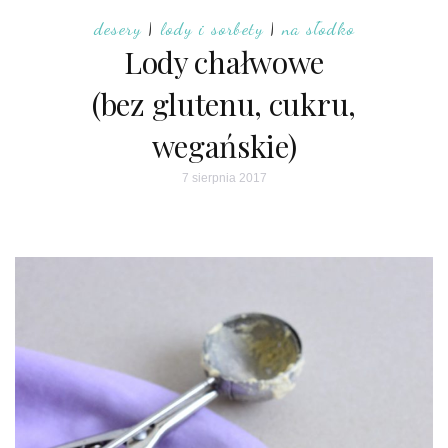
desery
|
lody i sorbety
|
na słodko
Lody chałwowe
(bez glutenu, cukru,
wegańskie)
7 sierpnia 2017