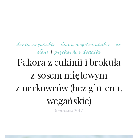
dania wegańskie
|
dania wegetariańskie
|
na
słono
|
przekąski i dodatki
Pakora z cukinii i brokuła
z sosem miętowym
z nerkowców (bez glutenu,
wegańskie)
5 września 2017