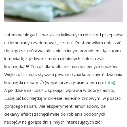
Latem na blogach i portalach kulinarnych roi się od przepisów
na lemoniady czy domowe „ice tea”. Postanowiłam dołączyć
do tego szaleństwa, ale z nieco innym przepisem, łączącym
lemoniadę z jednym z moich ulubionych ziółek, czyli…
kocimiętką ❤ To coś dla wielbicieli niecodziennych smaków.
Większość z was słyszała pewnie o „narkotycznym” działaniu
kocimiętki na koty 🙂 (więcej przeczytacie o tym np.
tutaj
).
A jak działa na ludzi? Uspakaja i wprawia w dobry nastrój.
Lubię pić kocimiętkę w okresie jesienno-zimowym, w postaci
gorącego naparu. Ale eksperyment lemoniadowy dał
ciekawy efekt i zachęcił mnie do robienia podobnych
napojów na gorące dni z innych interesujących ziół.