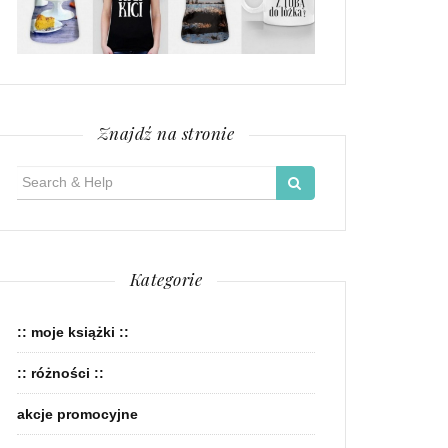
Znajdź na stronie
Search
for:
Kategorie
:: moje książki ::
:: różności ::
akcje promocyjne