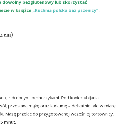
na dowolny bezglutenowy lub skorzystać
iecie w książce
„Kuchnia polska bez pszenicy”
.
22 cm)
ywna, z drobnymi pęcherzykami. Pod koniec ubijania
 sól, przesianą mąkę oraz kurkumę – delikatnie, ale w miarę
ki. Masę przelać do przygotowanej wcześniej tortownicy.
5 minut.