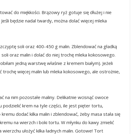
ować do miękkości. Brązowy ryż gotuje się dłużej i nie
! Jeśli będzie nadal twardy, można dolać więcej mleka
zczyptę soli oraz 400-450 g malin. Zblendować na gładką
li oraz malin i dolać do niej trochę mleka kokosowego.
robiłam jedną warstwę właśnie z kremem białym). Jeżeli
 trochę więcej malin lub mleka kokosowego, ale ostrożnie,
ć na nim pozostałe maliny. Delikatnie wcisnąć owoce
podzielić krem na tyle części, ile jest pięter tortu,
 kremu dodać kilka malin i zblendować, żeby masa stała się
kremu na wierzch i boki tortu. W młynku do kawy zmielić
 wierzchu ułożyć kilka ładnych malin. Gotowe! Tort