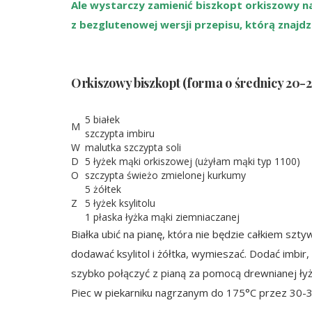
Ale wystarczy zamienić biszkopt orkiszowy 
z bezglutenowej wersji przepisu, którą znajdz
Orkiszowy biszkopt (forma o średnicy 20-
5 białek
M
szczypta imbiru
W
malutka szczypta soli
D
5 łyżek mąki orkiszowej (użyłam mąki typ 1100)
O
szczypta świeżo zmielonej kurkumy
5 żółtek
Z
5 łyżek ksylitolu
1 płaska łyżka mąki ziemniaczanej
Białka ubić na pianę, która nie będzie całkiem szt
dodawać ksylitol i żółtka, wymieszać. Dodać imbir,
szybko połączyć z pianą za pomocą drewnianej łyż
Piec w piekarniku nagrzanym do 175°C przez 30-3