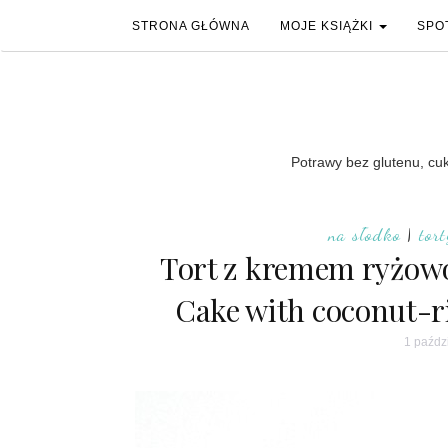
STRONA GŁÓWNA
MOJE KSIĄŻKI
SPO
Potrawy bez glutenu, cukr
na słodko
|
tort
Tort z kremem ryżow
Cake with coconut-ri
1 paźdz