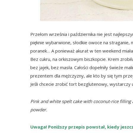
Przełom września i października nie jest najleps
pięknie wybarwione, słodkie owoce na straganie, n
poranek… A ponieważ akurat w ten weekend miała
Bez cukru, na orkiszowym biszkopcie. Krem zro
bez jajek, bez masła. Całości dopełniły świeże mal
prezentem dla mężczyzny, ale kto by się tym przej
Jeśli chcecie zrobić tort bezglutenowy, wystarczy 
Pink and white spelt cake with coconut-rice filling
powder.
Uwaga! Poniższy przepis powstał, kiedy jesz