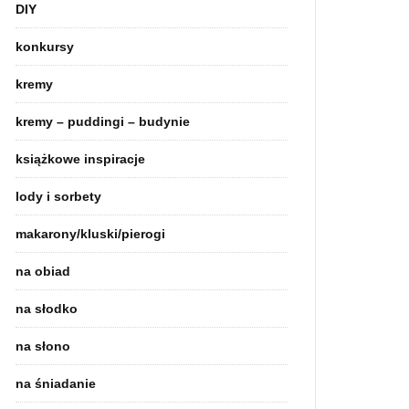
DIY
konkursy
kremy
kremy – puddingi – budynie
książkowe inspiracje
lody i sorbety
makarony/kluski/pierogi
na obiad
na słodko
na słono
na śniadanie