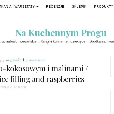
TKANIA I WARSZTATY
RECENZJE
SKLEPIK
PRODUKTY
Na Kuchennym Progu
u, nabiału, wegańskie :: Książki kulinarne i dziecięce :: Spotkania i wa
y
|
wypieki
|
z owocami
o-kokosowym i malinami /
ce filling and raspberries
iernika 2012
marta