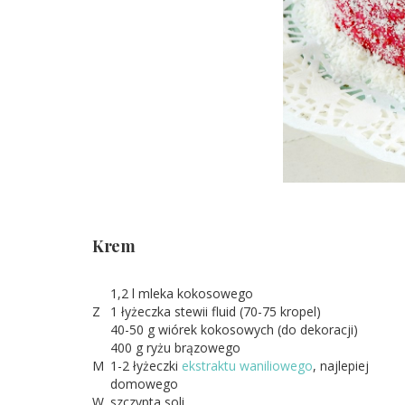
Krem
1,2 l mleka kokosowego
Z
1 łyżeczka stewii fluid (70-75 kropel)
40-50 g wiórek kokosowych (do dekoracji)
400 g ryżu brązowego
M
1-2 łyżeczki
ekstraktu waniliowego
, najlepiej
domowego
W
szczypta soli