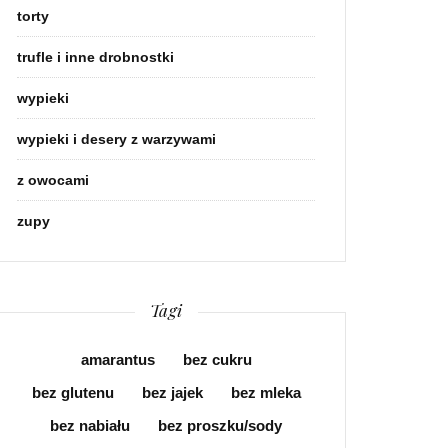
torty
trufle i inne drobnostki
wypieki
wypieki i desery z warzywami
z owocami
zupy
Tagi
amarantus
bez cukru
bez glutenu
bez jajek
bez mleka
bez nabiału
bez proszku/sody