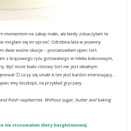
zym momentem na zakup malin, ale kiedy zobaczyłam te
ie mogłam się im oprzeć. Odrobina lata w jesienny
m dwie ważne okazje – postanowiłam upiec tort.
biłam z brązowego ryżu gotowanego w mleku kokosowym,
iny. Być może biało-różowy tort nie jest idealnym
mował 🙂 Liczy się smak! A ten jest bardzo interesujący…
upiec inny biszkopt, na przykład gryczany.
 and fresh raspberries. Without sugar, butter and baking
cze nie stosowałam diety bezglutenowej.