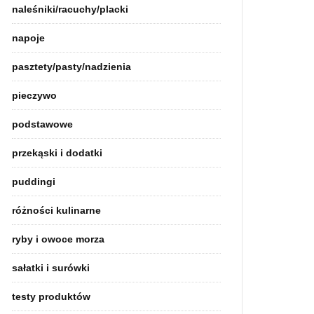
naleśniki/racuchy/placki
napoje
pasztety/pasty/nadzienia
pieczywo
podstawowe
przekąski i dodatki
puddingi
różności kulinarne
ryby i owoce morza
sałatki i surówki
testy produktów