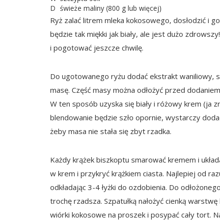
D
świeże maliny (800 g lub więcej)
Ryż zalać litrem mleka kokosowego, dosłodzić i got
będzie tak miękki jak biały, ale jest dużo zdrowszy
i pogotować jeszcze chwilę.
Do ugotowanego ryżu dodać ekstrakt waniliowy, s
masę. Część masy można odłożyć przed dodaniem so
W ten sposób uzyska się biały i różowy krem (ja z
blendowanie będzie szło opornie, wystarczy dodać
żeby masa nie stała się zbyt rzadka.
Każdy krążek biszkoptu smarować kremem i układa
w krem i przykryć krążkiem ciasta. Najlepiej od razu 
odkładając 3-4 łyżki do ozdobienia. Do odłożonego
trochę rzadsza. Szpatułką nałożyć cienką warstwę 
wiórki kokosowe na proszek i posypać cały tort. Na