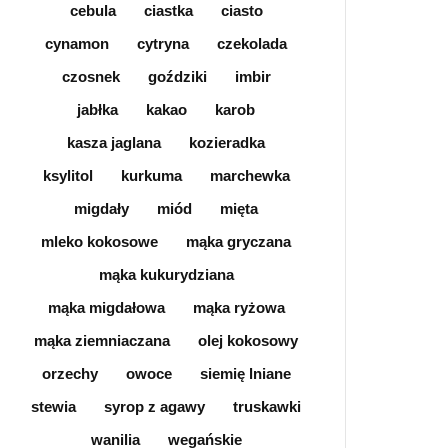
cebula
ciastka
ciasto
cynamon
cytryna
czekolada
czosnek
goździki
imbir
jabłka
kakao
karob
kasza jaglana
kozieradka
ksylitol
kurkuma
marchewka
migdały
miód
mięta
mleko kokosowe
mąka gryczana
mąka kukurydziana
mąka migdałowa
mąka ryżowa
mąka ziemniaczana
olej kokosowy
orzechy
owoce
siemię lniane
stewia
syrop z agawy
truskawki
wanilia
wegańskie