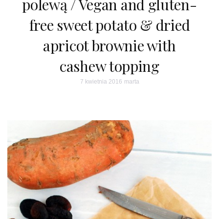
polewą / Vegan and gluten-
free sweet potato & dried
apricot brownie with
cashew topping
7 kwietnia 2016
marta