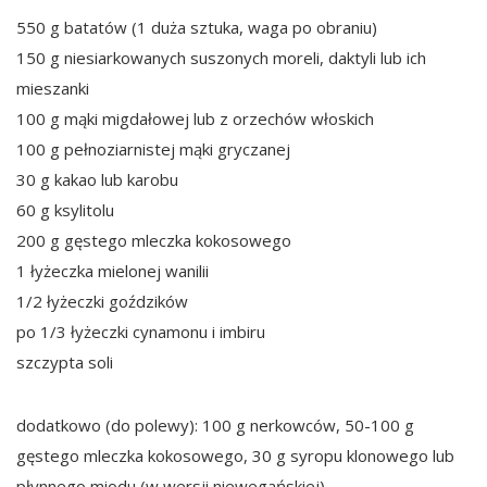
550 g batatów (1 duża sztuka, waga po obraniu)
150 g niesiarkowanych suszonych moreli, daktyli lub ich
mieszanki
100 g mąki migdałowej lub z orzechów włoskich
100 g pełnoziarnistej mąki gryczanej
30 g kakao lub karobu
60 g ksylitolu
200 g gęstego mleczka kokosowego
1 łyżeczka mielonej wanilii
1/2 łyżeczki goździków
po 1/3 łyżeczki cynamonu i imbiru
szczypta soli
dodatkowo (do polewy): 100 g nerkowców, 50-100 g
gęstego mleczka kokosowego, 30 g syropu klonowego lub
płynnego miodu (w wersji niewegańskiej)