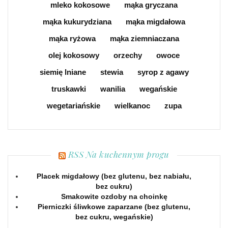
mleko kokosowe
mąka gryczana
mąka kukurydziana
mąka migdałowa
mąka ryżowa
mąka ziemniaczana
olej kokosowy
orzechy
owoce
siemię lniane
stewia
syrop z agawy
truskawki
wanilia
wegańskie
wegetariańskie
wielkanoc
zupa
RSS Na kuchennym progu
Placek migdałowy (bez glutenu, bez nabiału,
bez cukru)
Smakowite ozdoby na choinkę
Pierniczki śliwkowe zaparzane (bez glutenu,
bez cukru, wegańskie)