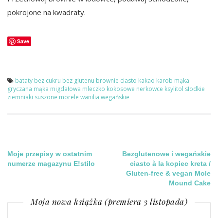
pokrojone na kwadraty.
Save
bataty
bez cukru
bez glutenu
brownie
ciasto
kakao
karob
mąka
gryczana
mąka migdałowa
mleczko kokosowe
nerkowce ksylitol
słodkie
ziemniaki
suszone morele
wanilia
wegańskie
Nawigacja
Moje przepisy w ostatnim
Bezglutenowe i wegańskie
numerze magazynu E!stilo
ciasto à la kopiec kreta /
Gluten-free & vegan Mole
wpisu
Mound Cake
Moja nowa książka (premiera 3 listopada)