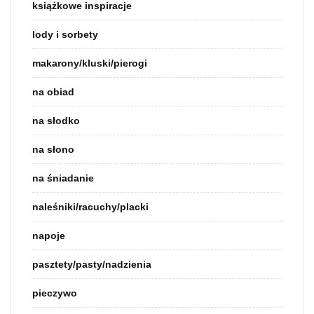
książkowe inspiracje
lody i sorbety
makarony/kluski/pierogi
na obiad
na słodko
na słono
na śniadanie
naleśniki/racuchy/placki
napoje
pasztety/pasty/nadzienia
pieczywo