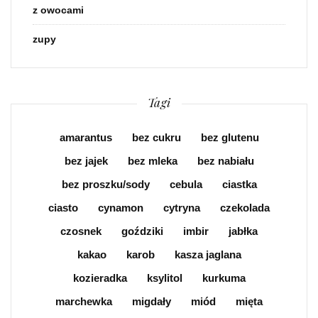
z owocami
zupy
Tagi
amarantus
bez cukru
bez glutenu
bez jajek
bez mleka
bez nabiału
bez proszku/sody
cebula
ciastka
ciasto
cynamon
cytryna
czekolada
czosnek
goździki
imbir
jabłka
kakao
karob
kasza jaglana
kozieradka
ksylitol
kurkuma
marchewka
migdały
miód
mięta