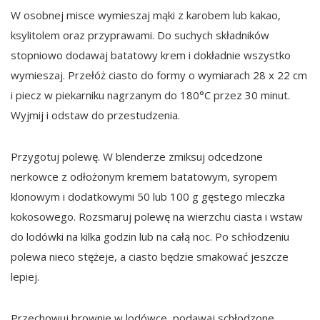
W osobnej misce wymieszaj mąki z karobem lub kakao,
ksylitolem oraz przyprawami. Do suchych składników
stopniowo dodawaj batatowy krem i dokładnie wszystko
wymieszaj. Przełóż ciasto do formy o wymiarach 28 x 22 cm
i piecz w piekarniku nagrzanym do 180°C przez 30 minut.
Wyjmij i odstaw do przestudzenia.
Przygotuj polewę. W blenderze zmiksuj odcedzone
nerkowce z odłożonym kremem batatowym, syropem
klonowym i dodatkowymi 50 lub 100 g gęstego mleczka
kokosowego. Rozsmaruj polewę na wierzchu ciasta i wstaw
do lodówki na kilka godzin lub na całą noc. Po schłodzeniu
polewa nieco stężeje, a ciasto będzie smakować jeszcze
lepiej.
Przechowuj brownie w lodówce, podawaj schłodzone,