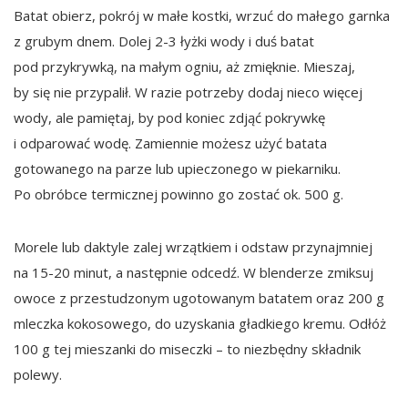
Batat obierz, pokrój w małe kostki, wrzuć do małego garnka
z grubym dnem. Dolej 2-3 łyżki wody i duś batat
pod przykrywką, na małym ogniu, aż zmięknie. Mieszaj,
by się nie przypalił. W razie potrzeby dodaj nieco więcej
wody, ale pamiętaj, by pod koniec zdjąć pokrywkę
i odparować wodę. Zamiennie możesz użyć batata
gotowanego na parze lub upieczonego w piekarniku.
Po obróbce termicznej powinno go zostać ok. 500 g.
Morele lub daktyle zalej wrzątkiem i odstaw przynajmniej
na 15-20 minut, a następnie odcedź. W blenderze zmiksuj
owoce z przestudzonym ugotowanym batatem oraz 200 g
mleczka kokosowego, do uzyskania gładkiego kremu. Odłóż
100 g tej mieszanki do miseczki – to niezbędny składnik
polewy.