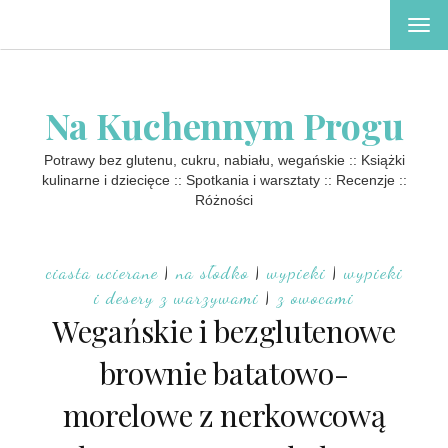
TOG
NAV
Na Kuchennym Progu
Potrawy bez glutenu, cukru, nabiału, wegańskie :: Książki
kulinarne i dziecięce :: Spotkania i warsztaty :: Recenzje ::
Różności
ciasta ucierane
|
na słodko
|
wypieki
|
wypieki
i desery z warzywami
|
z owocami
Wegańskie i bezglutenowe
brownie batatowo-
morelowe z nerkowcową