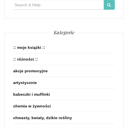
Search
for:
Kategorie
:: moje książki ::
:: różności ::
akcje promocyjne
artystycznie
babeczki i muffinki
chemia w żywności
chwasty, kwiaty, dzikie rośliny