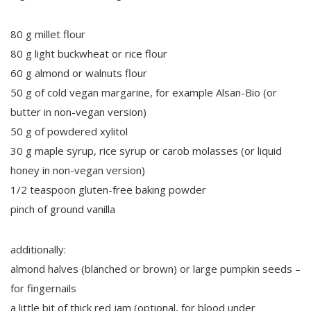
80 g millet flour
80 g light buckwheat or rice flour
60 g almond or walnuts flour
50 g of cold vegan margarine, for example Alsan-Bio (or
butter in non-vegan version)
50 g of powdered xylitol
30 g maple syrup, rice syrup or carob molasses (or liquid
honey in non-vegan version)
1/2 teaspoon gluten-free baking powder
pinch of ground vanilla
additionally:
almond halves (blanched or brown) or large pumpkin seeds –
for fingernails
a little bit of thick red jam (optional, for blood under