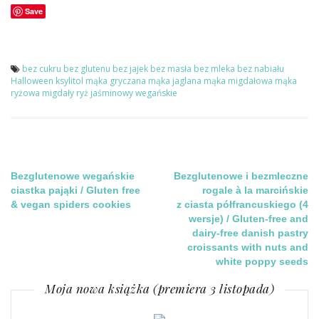
Save
bez cukru
bez glutenu
bez jajek
bez masła
bez mleka
bez nabiału
Halloween
ksylitol
mąka gryczana
mąka jaglana
mąka migdałowa
mąka
ryżowa
migdały
ryż jaśminowy
wegańskie
Nawigacja
Bezglutenowe wegańskie
Bezglutenowe i bezmleczne
ciastka pająki / Gluten free
rogale à la marcińskie
& vegan spiders cookies
z ciasta półfrancuskiego (4
wpisu
wersje) / Gluten-free and
dairy-free danish pastry
croissants with nuts and
white poppy seeds
Moja nowa książka (premiera 3 listopada)