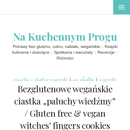
TOG
NAV
Na Kuchennym Progu
Potrawy bez glutenu, cukru, nabiału, wegańskie :: Książki
kulinarne i dziecięce :: Spotkania i warsztaty :: Recenzje ::
Różności
ciastka i drobne wypieki
|
na słodko
|
wypieki
Bezglutenowe wegańskie
ciastka „paluchy wiedźmy”
/ Gluten free & vegan
witches’ fingers cookies