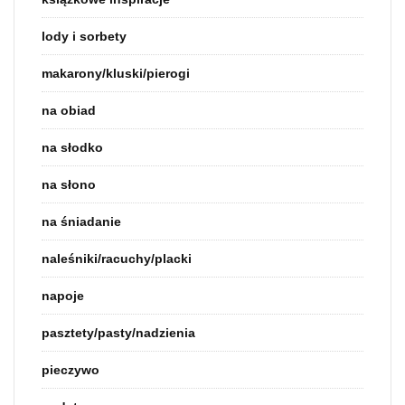
lody i sorbety
makarony/kluski/pierogi
na obiad
na słodko
na słono
na śniadanie
naleśniki/racuchy/placki
napoje
pasztety/pasty/nadzienia
pieczywo