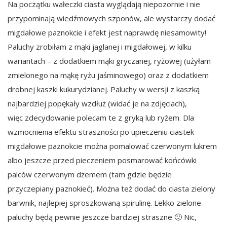
Na początku wałeczki ciasta wyglądają niepozornie i nie
przypominają wiedźmowych szponów, ale wystarczy dodać
migdałowe paznokcie i efekt jest naprawdę niesamowity!
Paluchy zrobiłam z mąki jaglanej i migdałowej, w kilku
wariantach – z dodatkiem mąki gryczanej, ryżowej (użyłam
zmielonego na mąkę ryżu jaśminowego) oraz z dodatkiem
drobnej kaszki kukurydzianej. Paluchy w wersji z kaszką
najbardziej popękały wzdłuż (widać je na zdjęciach),
więc zdecydowanie polecam te z gryką lub ryżem. Dla
wzmocnienia efektu straszności po upieczeniu ciastek
migdałowe paznokcie można pomalować czerwonym lukrem
albo jeszcze przed pieczeniem posmarować końcówki
palców czerwonym dżemem (tam gdzie będzie
przyczepiany paznokieć). Można też dodać do ciasta zielony
barwnik, najlepiej sproszkowaną spirulinę. Lekko zielone
paluchy będą pewnie jeszcze bardziej straszne 🙂 Nic,