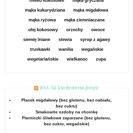
mleko kokosowe
mąka gryczana
mąka kukurydziana
mąka migdałowa
mąka ryżowa
mąka ziemniaczana
olej kokosowy
orzechy
owoce
siemię lniane
stewia
syrop z agawy
truskawki
wanilia
wegańskie
wegetariańskie
wielkanoc
zupa
RSS Na kuchennym progu
Placek migdałowy (bez glutenu, bez nabiału,
bez cukru)
Smakowite ozdoby na choinkę
Pierniczki śliwkowe zaparzane (bez glutenu,
bez cukru, wegańskie)