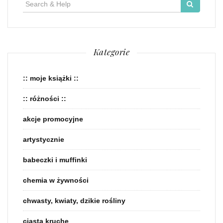
Search
for:
Kategorie
:: moje książki ::
:: różności ::
akcje promocyjne
artystycznie
babeczki i muffinki
chemia w żywności
chwasty, kwiaty, dzikie rośliny
ciasta kruche