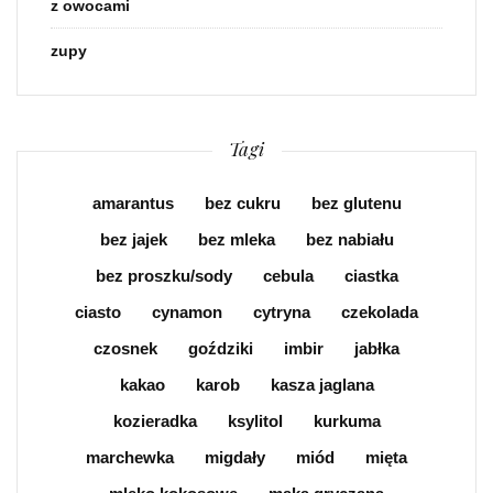
z owocami
zupy
Tagi
amarantus
bez cukru
bez glutenu
bez jajek
bez mleka
bez nabiału
bez proszku/sody
cebula
ciastka
ciasto
cynamon
cytryna
czekolada
czosnek
goździki
imbir
jabłka
kakao
karob
kasza jaglana
kozieradka
ksylitol
kurkuma
marchewka
migdały
miód
mięta