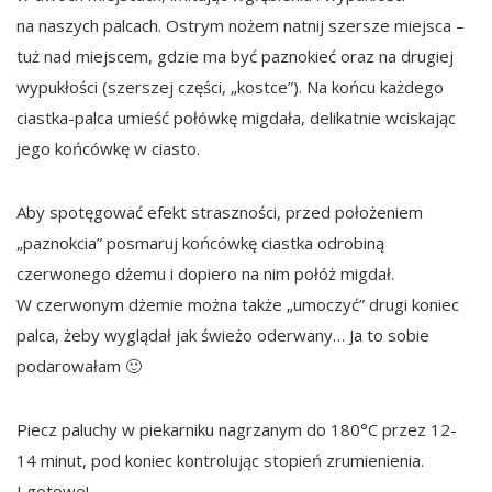
na naszych palcach. Ostrym nożem natnij szersze miejsca –
tuż nad miejscem, gdzie ma być paznokieć oraz na drugiej
wypukłości (szerszej części, „kostce”). Na końcu każdego
ciastka-palca umieść połówkę migdała, delikatnie wciskając
jego końcówkę w ciasto.
Aby spotęgować efekt straszności, przed położeniem
„paznokcia” posmaruj końcówkę ciastka odrobiną
czerwonego dżemu i dopiero na nim połóż migdał.
W czerwonym dżemie można także „umoczyć” drugi koniec
palca, żeby wyglądał jak świeżo oderwany… Ja to sobie
podarowałam 🙂
Piecz paluchy w piekarniku nagrzanym do 180°C przez 12-
14 minut, pod koniec kontrolując stopień zrumienienia.
I gotowe!