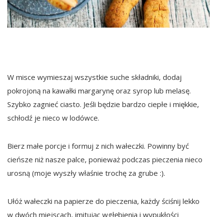
W misce wymieszaj wszystkie suche składniki, dodaj
pokrojoną na kawałki margarynę oraz syrop lub melasę.
Szybko zagnieć ciasto. Jeśli będzie bardzo ciepłe i miękkie,
schłodź je nieco w lodówce.
Bierz małe porcje i formuj z nich wałeczki. Powinny być
cieńsze niż nasze palce, ponieważ podczas pieczenia nieco
urosną (moje wyszły właśnie trochę za grube :).
Ułóż wałeczki na papierze do pieczenia, każdy ściśnij lekko
w dwóch miejscach, imitując wgłębienia i wypukłości