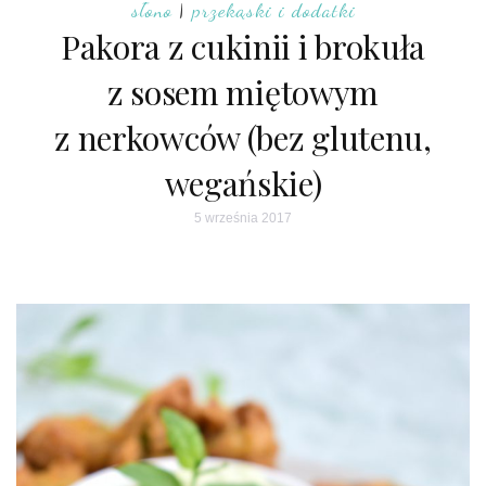
słono
|
przekąski i dodatki
Pakora z cukinii i brokuła
z sosem miętowym
z nerkowców (bez glutenu,
wegańskie)
5 września 2017