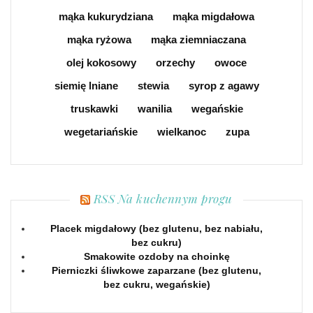
mąka kukurydziana
mąka migdałowa
mąka ryżowa
mąka ziemniaczana
olej kokosowy
orzechy
owoce
siemię lniane
stewia
syrop z agawy
truskawki
wanilia
wegańskie
wegetariańskie
wielkanoc
zupa
RSS Na kuchennym progu
Placek migdałowy (bez glutenu, bez nabiału,
bez cukru)
Smakowite ozdoby na choinkę
Pierniczki śliwkowe zaparzane (bez glutenu,
bez cukru, wegańskie)