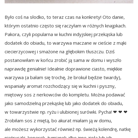
Było coś na słodko, to teraz czas na konkrety! Oto danie,
którym ostatnio często się raczyłam w różnych knajpkach.
Pakora, czyli popularna w kuchni indyjskiej przekąska lub
dodatek do obiadu, to warzywa maczane w cieście z mąki
ciecierzycowej i smażone na głębokim tłuszczu. Dziś
postanowiłam w końcu zrobić ją sama w domu i wyszło
naprawdę genialnie! Idealnie doprawione ciasto, miękkie
warzywa (a bałam się trochę, że brokuł będzie twardy),
wspaniały aromat rozchodzący się w kuchni i pyszny,
miętowy sos z nerkowców do kompletu. Można podawać
jako samodzielną przekąskę lub jako dodatek do obiadu,
w towarzystwie np. ryżu i ulubionej surówki. Pycha! ❤ ❤ ❤
Zrobiłam sos z miętą, bo akurat miałam ją w domu,
ale możesz wykorzystać również np. świeżą kolendrę, natkę
pietruszki, koperek, tymianek albo inne zioła lub ich