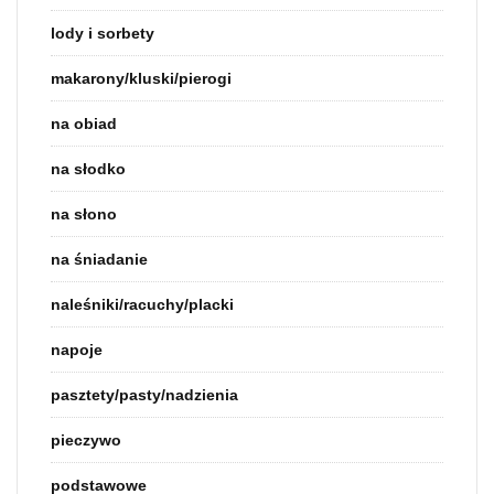
lody i sorbety
makarony/kluski/pierogi
na obiad
na słodko
na słono
na śniadanie
naleśniki/racuchy/placki
napoje
pasztety/pasty/nadzienia
pieczywo
podstawowe