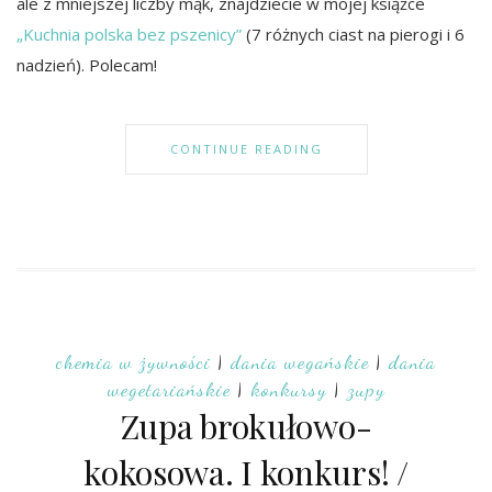
ale z mniejszej liczby mąk, znajdziecie w mojej książce
„Kuchnia polska bez pszenicy”
(7 różnych ciast na pierogi i 6
nadzień). Polecam!
CONTINUE READING
chemia w żywności
|
dania wegańskie
|
dania
wegetariańskie
|
konkursy
|
zupy
Zupa brokułowo-
kokosowa. I konkurs! /