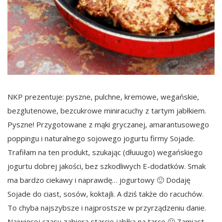
NKP prezentuje: pyszne, pulchne, kremowe, wegańskie,
bezglutenowe, bezcukrowe miniracuchy z tartym jabłkiem.
Pyszne! Przygotowane z mąki gryczanej, amarantusowego
poppingu i naturalnego sojowego jogurtu firmy Sojade.
Trafiłam na ten produkt, szukając (dłuuugo) wegańskiego
jogurtu dobrej jakości, bez szkodliwych E-dodatków. Smak
ma bardzo ciekawy i naprawdę… jogurtowy 🙂 Dodaję
Sojade do ciast, sosów, koktajli. A dziś także do racuchów.
To chyba najszybsze i najprostsze w przyrządzeniu danie.
Najwięcej czasu zabiera starcie jabłka na tarce 🙂 Zamiast