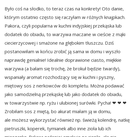
Było coś na słodko, to teraz czas na konkrety! Oto danie,
którym ostatnio często się raczyłam w różnych knajpkach.
Pakora, czyli popularna w kuchni indyjskiej przekąska lub
dodatek do obiadu, to warzywa maczane w cieście z mąki
ciecierzycowej i smażone na głębokim tłuszczu. Dziś
postanowiłam w końcu zrobić ją sama w domu i wyszło
naprawdę genialnie! Idealnie doprawione ciasto, miękkie
warzywa (a bałam się trochę, że brokuł będzie twardy),
wspaniały aromat rozchodzący się w kuchni i pyszny,
miętowy sos z nerkowców do kompletu. Można podawać
jako samodzielną przekąskę lub jako dodatek do obiadu,
w towarzystwie np. ryżu i ulubionej surówki. Pycha! ❤ ❤ ❤
Zrobiłam sos z miętą, bo akurat miałam ją w domu,
ale możesz wykorzystać również np. świeżą kolendrę, natkę
pietruszki, koperek, tymianek albo inne zioła lub ich