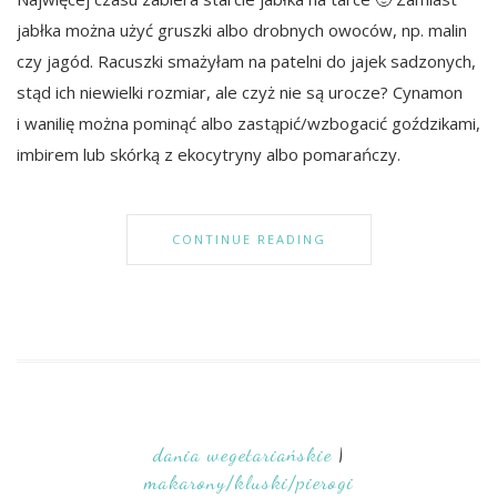
jabłka można użyć gruszki albo drobnych owoców, np. malin
czy jagód. Racuszki smażyłam na patelni do jajek sadzonych,
stąd ich niewielki rozmiar, ale czyż nie są urocze? Cynamon
i wanilię można pominąć albo zastąpić/wzbogacić goździkami,
imbirem lub skórką z ekocytryny albo pomarańczy.
CONTINUE READING
dania wegetariańskie
|
makarony/kluski/pierogi