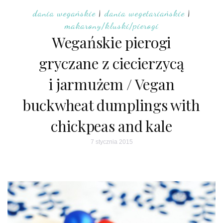
dania wegańskie
|
dania wegetariańskie
|
makarony/kluski/pierogi
Wegańskie pierogi
gryczane z ciecierzycą
i jarmużem / Vegan
buckwheat dumplings with
chickpeas and kale
7 stycznia 2015