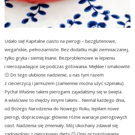
Udało się! Kapitalne ciasto na pierogi – bezglutenowe,
wegańskie, pełnoziarniste. Bez dodatku mąki ziemniaczanej,
tylko gryka i siemię lniane. Bezproblemowe w lepieniu
i nierozpadające się podczas gotowania. Miękkie i smakowite
🙂 Do tego ulubione nadzienie, u nas tym razem
z ciecierzycą i jarmużem (zamiennie można użyć szpinaku).
Pycha! Właśnie takimi pierogami zajadaliśmy się w święta.
A właściwie to między innymi takimi… Niemal każdego dnia,
od Bożego Narodzenia do Nowego Roku, lepiłam nowe
pierogi, dopracowując głównie różne wariacje pierogowych
ciast. Nadzienia się zmieniały. Mój Ukochany zdawał się
zadowolony z pierogowej diety 🙂 Opis przygotowania