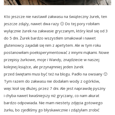
Kto jeszcze nie nastawił zakwasu na świąteczny żurek, ten
jeszcze zdąży, nawet dwa razy 🙂 Do tej pory robiłam
wyłącznie żurek na zakwasie gryczanym, który kisił się od 3
do 5 dni. Żurek bardzo wszystkim smakował i nawet
glutenowcy zajadali się nim z apetytem. Ale w tym roku
postanowiłam poeksperymentować z innymi mąkami. Nowe
przepisy żurkowe, moje i Wandy, znajdziecie w naszej
kolejnej książce, ale przynajmniej jeden żurek
przed świętami musi być też na blogu. Padło na owsiany 🙂
Tym razem do zakwasu nie dodałam wody z ogórków,
więc kisił się dłużej, przez 7 dni. Ale jest naprawdę pyszny
i chyba nawet kwaśniejszy niż gryczany, co nam akurat
bardzo odpowiada. Nie mam niestety zdjęcia gotowego
żurku, bo zjedliśmy go błyskawicznie i zdążyłam zrobić