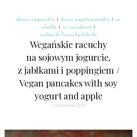
dania wegańskie
|
dania wegetariańskie
|
na
słodko
|
na śniadanie
|
naleśniki/racuchy/placki
Wegańskie racuchy
na sojowym jogurcie,
z jabłkami i poppingiem /
Vegan pancakes with soy
yogurt and apple
1 października 2014