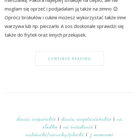
mieszankę. Pakora najlepiej smakuje na ciepło, ale nie
mogłam się oprzeć i podjadałam ją także na zimno 😉
Oprócz brokułów i cukinii możesz wykorzystać także inne
warzywa lub np. pieczarki. A sos doskonale sprawdzi się
także do frytek oraz innych przekąsek.
CONTINUE READING
dania wegańskie
|
dania wegetariańskie
|
na
słodko
|
na śniadanie
|
naleśniki/racuchy/placki
|
z owocami