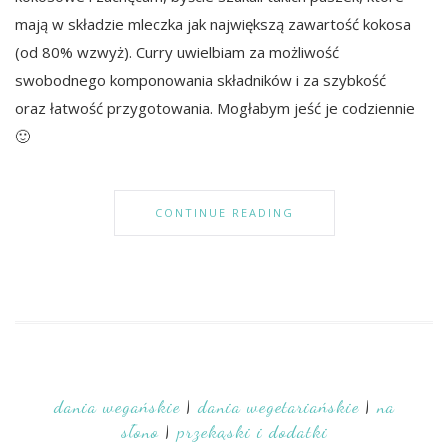
mają w składzie mleczka jak największą zawartość kokosa
(od 80% wzwyż). Curry uwielbiam za możliwość
swobodnego komponowania składników i za szybkość
oraz łatwość przygotowania. Mogłabym jeść je codziennie
🙂
CONTINUE READING
dania wegańskie
|
dania wegetariańskie
|
na
słono
|
przekąski i dodatki