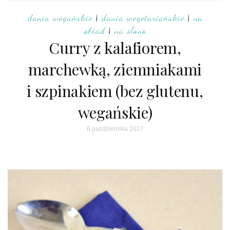
dania wegańskie
|
dania wegetariańskie
|
na
obiad
|
na słono
Curry z kalafiorem,
marchewką, ziemniakami
i szpinakiem (bez glutenu,
wegańskie)
6 października 2017