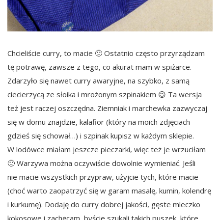
Chcieliście curry, to macie 🙂 Ostatnio często przyrządzam
tę potrawę, zawsze z tego, co akurat mam w spiżarce.
Zdarzyło się nawet curry awaryjne, na szybko, z samą
ciecierzycą ze słoika i mrożonym szpinakiem 😉 Ta wersja
też jest raczej oszczędna. Ziemniak i marchewka zazwyczaj
się w domu znajdzie, kalafior (który na moich zdjęciach
gdzieś się schował…) i szpinak kupisz w każdym sklepie.
W lodówce miałam jeszcze pieczarki, więc też je wrzuciłam
🙂 Warzywa można oczywiście dowolnie wymieniać. Jeśli
nie macie wszystkich przypraw, użyjcie tych, które macie
(choć warto zaopatrzyć się w garam masalę, kumin, kolendrę
i kurkumę). Dodaję do curry dobrej jakości, gęste mleczko
kokosowe i zachęcam, byście szukali takich puszek, które