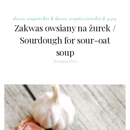
dania wegańskie
|
dania wegetariańskie
|
zupy
Zakwas owsiany na żurek /
Sourdough for sour-oat
soup
26 marca 2015