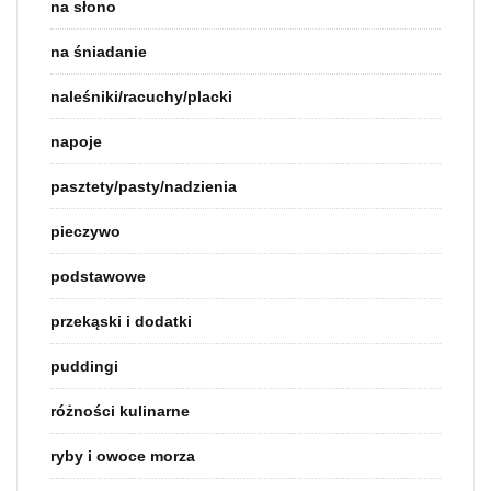
na słono
na śniadanie
naleśniki/racuchy/placki
napoje
pasztety/pasty/nadzienia
pieczywo
podstawowe
przekąski i dodatki
puddingi
różności kulinarne
ryby i owoce morza