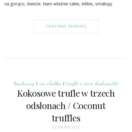
na gorąco, świeże. Nam właśnie takie, lekkie, smakują.
CONTINUE READING
konkursy
|
na słodko
|
trufle i inne drobnostki
Kokosowe trufle w trzech
odsłonach / Coconut
truffles
27 stycznia 2013