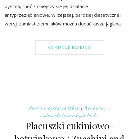
pyszna, choć zmniejszy się jej działanie
antyprzeziębieniowe. W lżejszej, bardziej dietetycznej
wersji zamiast ziemniaków można dodać kaszę jaglaną.
CONTINUE READING
dania wegetariańskie
|
konkursy
|
naleśniki/racuchy/placki
Placuszki cukiniowo-
botwinkowe / Zucchini and