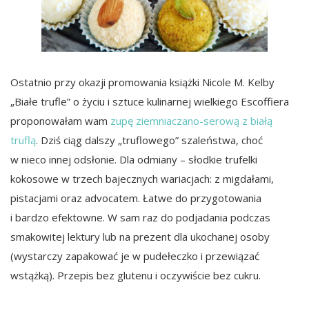
Ostatnio przy okazji promowania książki Nicole M. Kelby
„Białe trufle” o życiu i sztuce kulinarnej wielkiego Escoffiera
proponowałam wam
zupę ziemniaczano-serową z białą
truflą
. Dziś ciąg dalszy „truflowego” szaleństwa, choć
w nieco innej odsłonie. Dla odmiany – słodkie trufelki
kokosowe w trzech bajecznych wariacjach: z migdałami,
pistacjami oraz advocatem. Łatwe do przygotowania
i bardzo efektowne. W sam raz do podjadania podczas
smakowitej lektury lub na prezent dla ukochanej osoby
(wystarczy zapakować je w pudełeczko i przewiązać
wstążką). Przepis bez glutenu i oczywiście bez cukru.