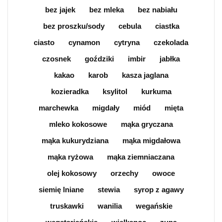
bez jajek
bez mleka
bez nabiału
bez proszku/sody
cebula
ciastka
ciasto
cynamon
cytryna
czekolada
czosnek
goździki
imbir
jabłka
kakao
karob
kasza jaglana
kozieradka
ksylitol
kurkuma
marchewka
migdały
miód
mięta
mleko kokosowe
mąka gryczana
mąka kukurydziana
mąka migdałowa
mąka ryżowa
mąka ziemniaczana
olej kokosowy
orzechy
owoce
siemię lniane
stewia
syrop z agawy
truskawki
wanilia
wegańskie