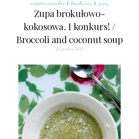
wegetariańskie
|
konkursy
|
zupy
Zupa brokułowo-
kokosowa. I konkurs! /
Broccoli and coconut soup
28 grudnia 2013