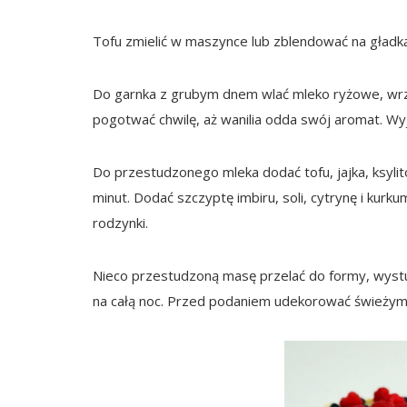
Tofu zmielić w maszynce lub zblendować na gład
Do garnka z grubym dnem wlać mleko ryżowe, wrzuc
pogotwać chwilę, aż wanilia odda swój aromat. Wyj
Do przestudzonego mleka dodać tofu, jajka, ksylito
minut. Dodać szczyptę imbiru, soli, cytrynę i kurk
rodzynki.
Nieco przestudzoną masę przelać do formy, wystudz
na całą noc. Przed podaniem udekorować świeżym