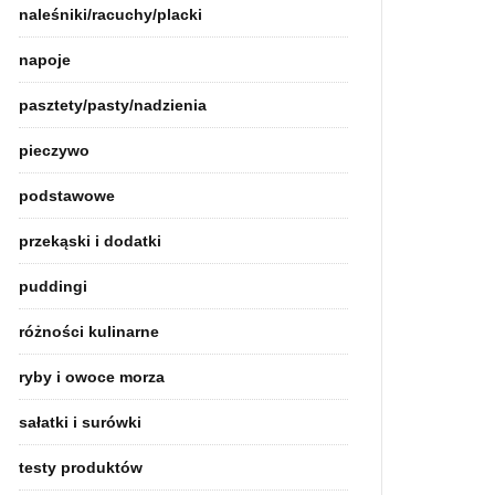
naleśniki/racuchy/placki
napoje
pasztety/pasty/nadzienia
pieczywo
podstawowe
przekąski i dodatki
puddingi
różności kulinarne
ryby i owoce morza
sałatki i surówki
testy produktów