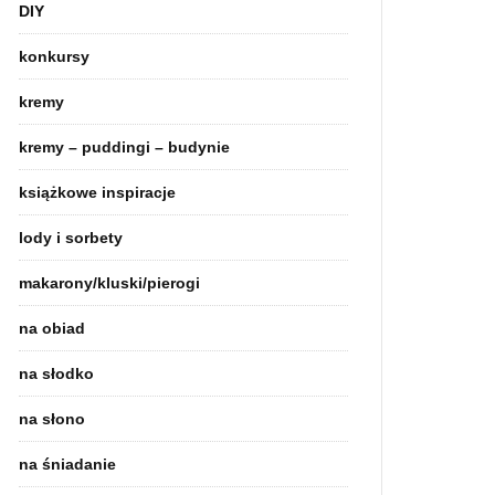
DIY
konkursy
kremy
kremy – puddingi – budynie
książkowe inspiracje
lody i sorbety
makarony/kluski/pierogi
na obiad
na słodko
na słono
na śniadanie