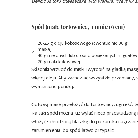
Delicious tofu cheesecake with wanilla, rice milk a
Spód (mała tortownica, u mnie 16 cm)
20-25 g oleju kokosowego (ewentualnie 30 g
masła)
Z
40 g mielonych lub drobno posiekanych migdałów
20 g mąki kokosowej
Składniki wrzucić do miski i wyrobić na gładką masę.
więcej oleju. Aby zachować wszystkie przemiany, 
wymienione poniżej.
Gotową masę przełożyć do tortownicy, ugnieść, tw
Na taki spód można już wylać nieco przestudzoną
włożyć schłodzoną blaszkę do piekarnika nagrza
zarumienienia, bo spód łatwo przypalić.