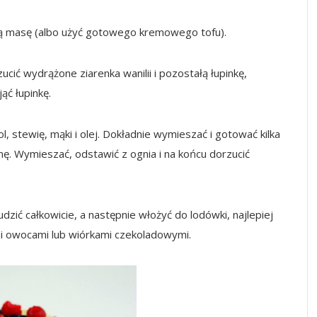
ką masę (albo użyć gotowego kremowego tofu).
ić wydrążone ziarenka wanilii i pozostałą łupinkę,
ąć łupinkę.
l, stewię, mąki i olej. Dokładnie wymieszać i gotować kilka
umę. Wymieszać, odstawić z ognia i na końcu dorzucić
ić całkowicie, a następnie włożyć do lodówki, najlepiej
i owocami lub wiórkami czekoladowymi.