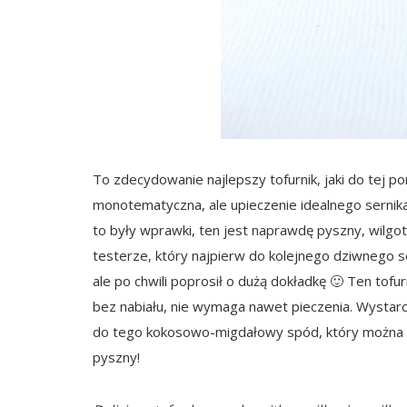
To zdecydowanie najlepszy tofurnik, jaki do tej po
monotematyczna, ale upieczenie idealnego sernik
to były wprawki, ten jest naprawdę pyszny, wil
testerze, który najpierw do kolejnego dziwnego s
ale po chwili poprosił o dużą dokładkę 🙂 Ten tofur
bez nabiału, nie wymaga nawet pieczenia. Wystarcz
do tego kokosowo-migdałowy spód, który można pod
pyszny!