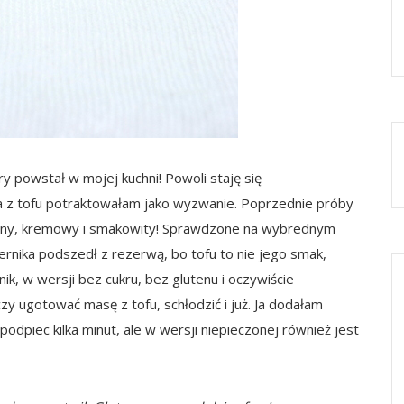
ry powstał w mojej kuchni! Powoli staję się
a z tofu potraktowałam jako wyzwanie. Poprzednie próby
gotny, kremowy i smakowity! Sprawdzone na wybrednym
ernika podszedł z rezerwą, bo tofu to nie jego smak,
nik, w wersji bez cukru, bez glutenu i oczywiście
y ugotować masę z tofu, schłodzić i już. Ja dodałam
piec kilka minut, ale w wersji niepieczonej również jest