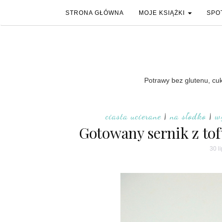
STRONA GŁÓWNA
MOJE KSIĄŻKI
SPO
Potrawy bez glutenu, cukr
ciasta ucierane
|
na słodko
|
w
Gotowany sernik z tof
30 l