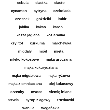
cebula
ciastka
ciasto
cynamon
cytryna
czekolada
czosnek
goździki
imbir
jabłka
kakao
karob
kasza jaglana
kozieradka
ksylitol
kurkuma
marchewka
migdały
miód
mięta
mleko kokosowe
mąka gryczana
mąka kukurydziana
mąka migdałowa
mąka ryżowa
mąka ziemniaczana
olej kokosowy
orzechy
owoce
siemię lniane
stewia
syrop z agawy
truskawki
wanilia
wegańskie