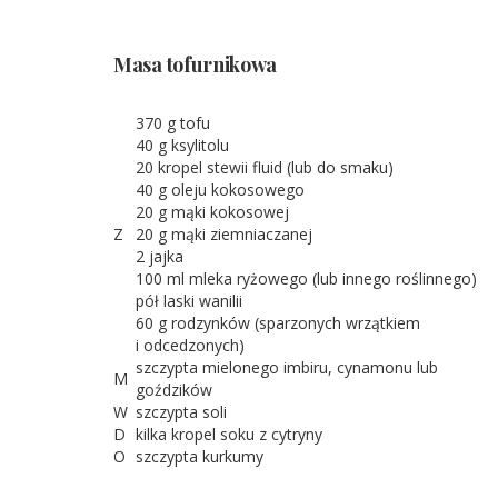
Masa tofurnikowa
370 g tofu
40 g ksylitolu
20 kropel stewii fluid (lub do smaku)
40 g oleju kokosowego
20 g mąki kokosowej
Z
20 g mąki ziemniaczanej
2 jajka
100 ml mleka ryżowego (lub innego roślinnego)
pół laski wanilii
60 g rodzynków (sparzonych wrzątkiem
i odcedzonych)
szczypta mielonego imbiru, cynamonu lub
M
goździków
W
szczypta soli
D
kilka kropel soku z cytryny
O
szczypta kurkumy