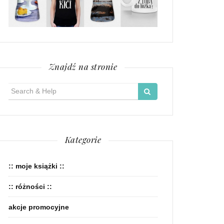
Znajdź na stronie
Search
for:
Kategorie
:: moje książki ::
:: różności ::
akcje promocyjne