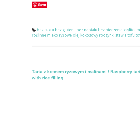
Save
bez cukru
bez glutenu
bez nabiału
bez pieczenia
ksylitol
m
roślinne
mleko ryżowe
olej kokosowy
rodzynki
stewia
tofu
to
Nawigacja
Tarta z kremem ryżowym i malinami / Raspberry tar
with rice filling
wpisu