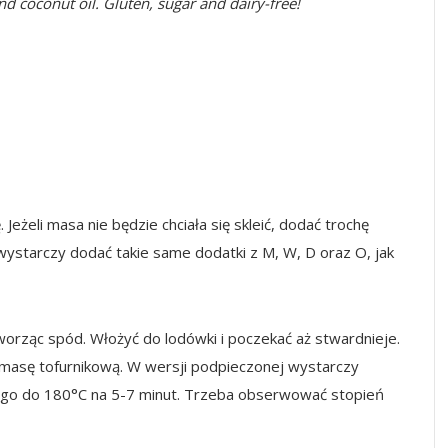
nd coconut oil. Gluten, sugar and dairy-free!
 Jeżeli masa nie będzie chciała się skleić, dodać trochę
wystarczy dodać takie same dodatki z M, W, D oraz O, jak
orząc spód. Włożyć do lodówki i poczekać aż stwardnieje.
 masę tofurnikową. W wersji podpieczonej wystarczy
nego do 180°C na 5-7 minut. Trzeba obserwować stopień