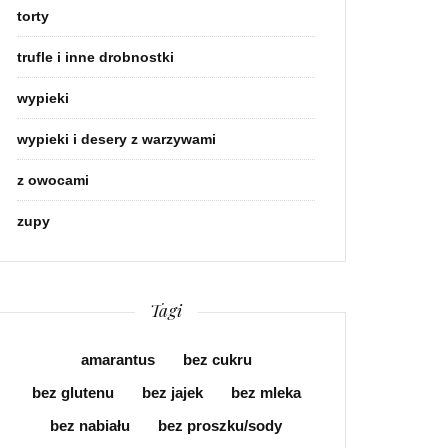
torty
trufle i inne drobnostki
wypieki
wypieki i desery z warzywami
z owocami
zupy
Tagi
amarantus
bez cukru
bez glutenu
bez jajek
bez mleka
bez nabiału
bez proszku/sody