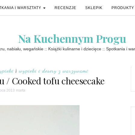
TKANIA I WARSZTATY
RECENZJE
SKLEPIK
PRODUKTY
Na Kuchennym Progu
u, nabiału, wegańskie :: Książki kulinarne i dziecięce :: Spotkania i wa
ypieki
|
wypieki i desery z warzywami
u / Cooked tofu cheesecake
ipca 2013
marta