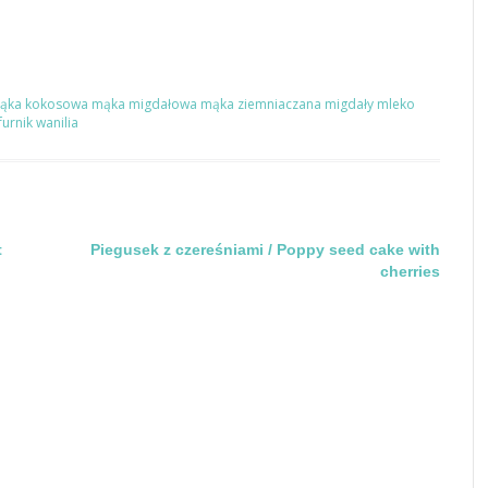
ąka kokosowa
mąka migdałowa
mąka ziemniaczana
migdały
mleko
furnik
wanilia
t
Piegusek z czereśniami / Poppy seed cake with
cherries