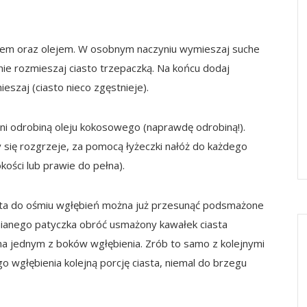
jkiem oraz olejem. W osobnym naczyniu wymieszaj suche
dnie rozmieszaj ciasto trzepaczką. Na końcu dodaj
szaj (ciasto nieco zgęstnieje).
ni odrobiną oleju kokosowego (naprawdę odrobiną!).
 się rozgrzeje, za pomocą łyżeczki nałóż do każdego
kości lub prawie do pełna).
asta do ośmiu wgłębień można już przesunąć podsmażone
nianego patyczka obróć usmażony kawałek ciasta
y na jednym z boków wgłębienia. Zrób to samo z kolejnymi
go wgłębienia kolejną porcję ciasta, niemal do brzegu