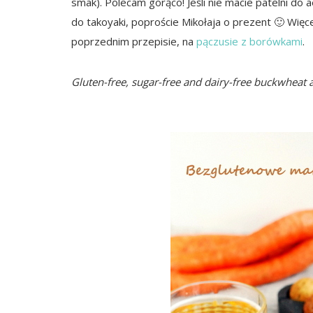
smak). Polecam gorąco! Jeśli nie macie patelni do a
do takoyaki, poproście Mikołaja o prezent 🙂 Więc
poprzednim przepisie, na
pączusie z borówkami
.
Gluten-free, sugar-free and dairy-free buckwheat a