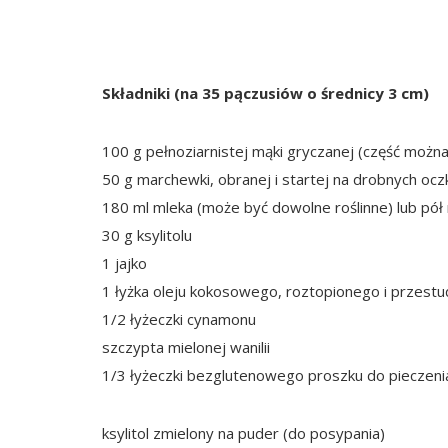
Składniki (na 35 pączusiów o średnicy 3 cm)
100 g pełnoziarnistej mąki gryczanej (część moż
50 g marchewki, obranej i startej na drobnych ocz
180 ml mleka (może być dowolne roślinne) lub pół
30 g ksylitolu
1 jajko
1 łyżka oleju kokosowego, roztopionego i przest
1/2 łyżeczki cynamonu
szczypta mielonej wanilii
1/3 łyżeczki bezglutenowego proszku do pieczeni
ksylitol zmielony na puder (do posypania)