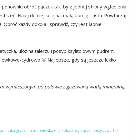
, ponownie obróć pączek tak, by z jednej strony wgłębienia
strzeń. Nalej do niej kolejną, małą porcję ciasta. Powtarzaj
. Obróć każdy dokoła i sprawdź, czy jest ładnie
tyczka, ułóż na talerzu i posyp ksylitolowym pudrem.
ewkowo-cydrowo 🙂 Najlepsze, gdy są jeszcze lekko
wym wymieszanym po połowie z gazowaną wodą mineralną.
on
mąka gryczana
marchewka
olej kokosowy
pączki
tłusty czwartek