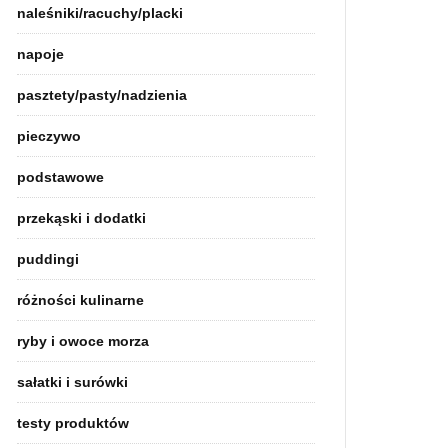
naleśniki/racuchy/placki
napoje
pasztety/pasty/nadzienia
pieczywo
podstawowe
przekąski i dodatki
puddingi
różności kulinarne
ryby i owoce morza
sałatki i surówki
testy produktów