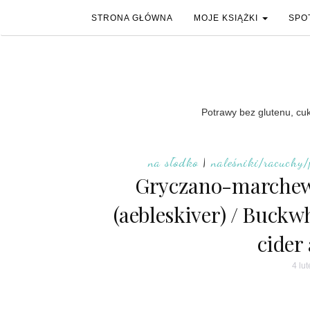
STRONA GŁÓWNA
MOJE KSIĄŻKI
SPO
Potrawy bez glutenu, cukr
na słodko
|
naleśniki/racuchy/
Gryczano-marchewk
(aebleskiver) / Buckw
cider
4 lu