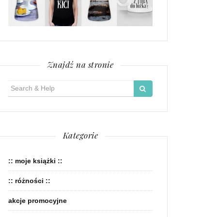
Znajdź na stronie
Search
for:
Kategorie
:: moje książki ::
:: różności ::
akcje promocyjne