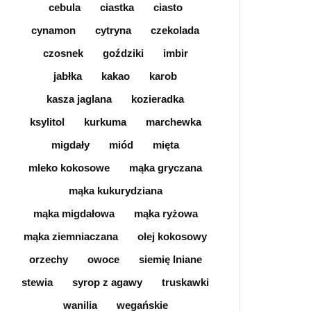
cebula
ciastka
ciasto
cynamon
cytryna
czekolada
czosnek
goździki
imbir
jabłka
kakao
karob
kasza jaglana
kozieradka
ksylitol
kurkuma
marchewka
migdały
miód
mięta
mleko kokosowe
mąka gryczana
mąka kukurydziana
mąka migdałowa
mąka ryżowa
mąka ziemniaczana
olej kokosowy
orzechy
owoce
siemię lniane
stewia
syrop z agawy
truskawki
wanilia
wegańskie