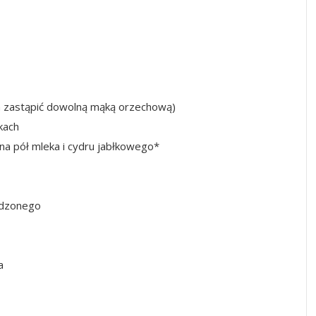
na zastąpić dowolną mąką orzechową)
kach
 na pół mleka i cydru jabłkowego*
udzonego
a