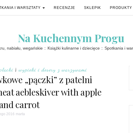
TKANIA I WARSZTATY
RECENZJE
SKLEPIK
PRODUKTY
Na Kuchennym Progu
u, nabiału, wegańskie :: Książki kulinarne i dziecięce :: Spotkania i wa
placki
|
wypieki i desery z warzywami
owe „pączki” z patelni
heat aebleskiver with apple
 and carrot
tego 2016
marta