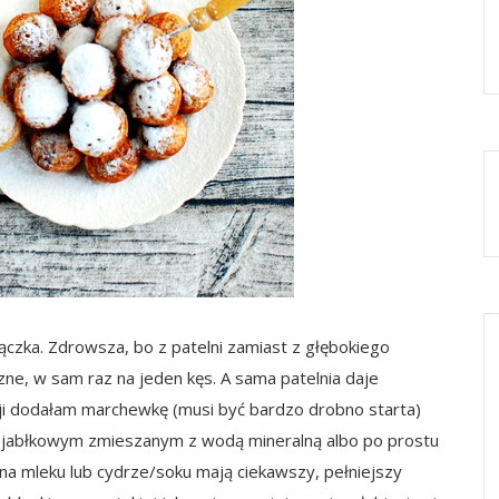
pączka. Zdrowsza, bo z patelni zamiast z głębokiego
czne, w sam raz na jeden kęs. A sama patelnia daje
ji dodałam marchewkę (musi być bardzo drobno starta)
m jabłkowym zmieszanym z wodą mineralną albo po prostu
a mleku lub cydrze/soku mają ciekawszy, pełniejszy