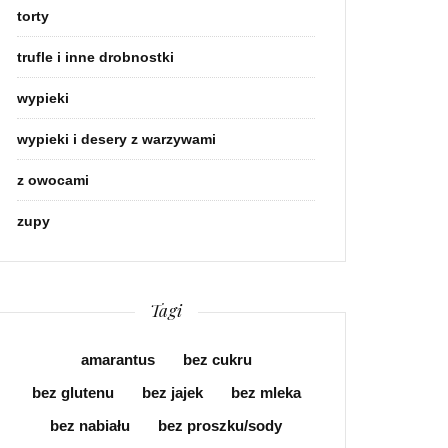
torty
trufle i inne drobnostki
wypieki
wypieki i desery z warzywami
z owocami
zupy
Tagi
amarantus
bez cukru
bez glutenu
bez jajek
bez mleka
bez nabiału
bez proszku/sody