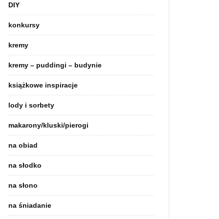
DIY
konkursy
kremy
kremy – puddingi – budynie
książkowe inspiracje
lody i sorbety
makarony/kluski/pierogi
na obiad
na słodko
na słono
na śniadanie