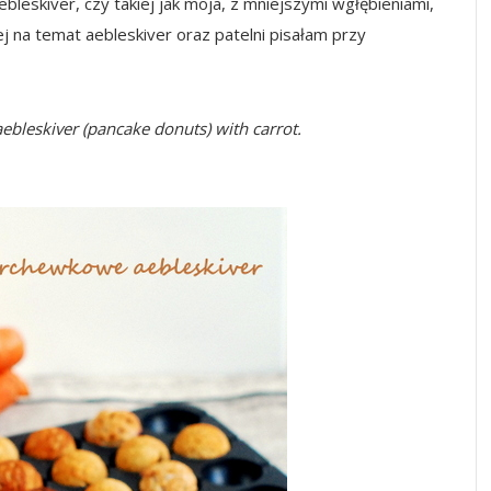
ebleskiver, czy takiej jak moja, z mniejszymi wgłębieniami,
ej na temat aebleskiver oraz patelni pisałam przy
ebleskiver (pancake donuts) with carrot.