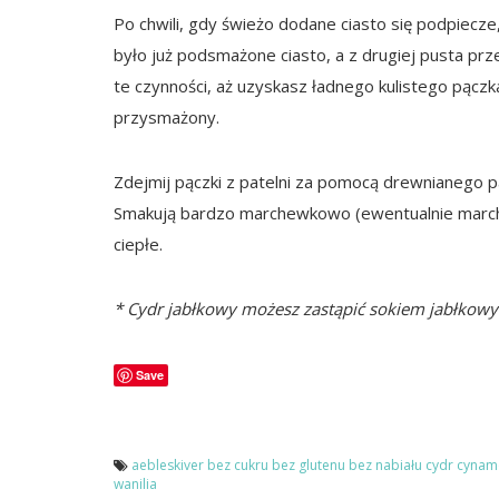
Po chwili, gdy świeżo dodane ciasto się podpiecze
było już podsmażone ciasto, a z drugiej pusta prze
te czynności, aż uzyskasz ładnego kulistego pączka
przysmażony.
Zdejmij pączki z patelni za pomocą drewnianego pa
Smakują bardzo marchewkowo (ewentualnie march
ciepłe.
* Cydr jabłkowy możesz zastąpić sokiem jabłko
Save
aebleskiver
bez cukru
bez glutenu
bez nabiału
cydr
cynam
wanilia