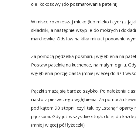
olej kokosowy (do posmarowania patelni)
W misce rozmieszaj mleko (lub mleko i cydr) z ja
składniki, a następnie wsyp je do mokrych i dokła
marchewkę. Odstaw na kilka minut i ponownie wymie
Za pomocą pędzelka posmaruj wgłębienia na patel
Postaw patelnię na kuchence, na małym ogniu. Gdy
wgłębienia porcję ciasta (mniej więcej do 3/4 wyso
Pączki smażą się bardzo szybko. Po nałożeniu ci
ciasto z pierwszego wgłębienia. Za pomocą drew
pod kątem 90 stopni, czyli tak, by „stanął” opart
pączkami. Gdy już wszystkie stoją, dolej do każde
(mniej więcej pół łyżeczki).