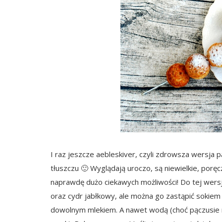
I raz jeszcze aebleskiver, czyli zdrowsza wersja 
tłuszczu 🙂 Wyglądają uroczo, są niewielkie, porę
naprawdę dużo ciekawych możliwości! Do tej wers
oraz cydr jabłkowy, ale można go zastąpić sokie
dowolnym mlekiem. A nawet wodą (choć pączusie n