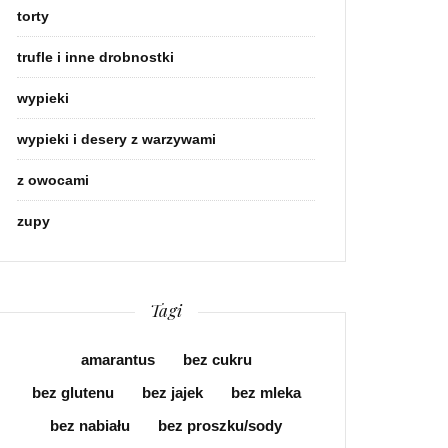
torty
trufle i inne drobnostki
wypieki
wypieki i desery z warzywami
z owocami
zupy
Tagi
amarantus
bez cukru
bez glutenu
bez jajek
bez mleka
bez nabiału
bez proszku/sody