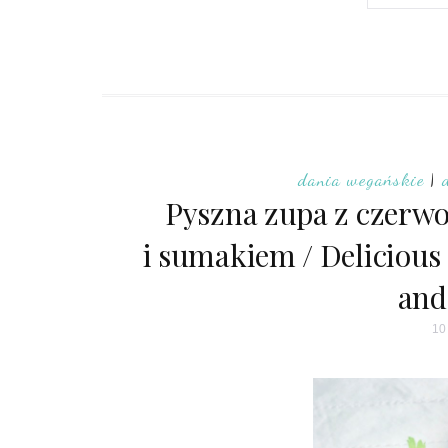
dania wegańskie
|
Pyszna zupa z czerw
i sumakiem / Delicious 
and
10