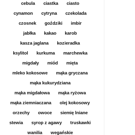
cebula
ciastka
ciasto
cynamon
cytryna
czekolada
czosnek
goździki
imbir
jabłka
kakao
karob
kasza jaglana
kozieradka
ksylitol
kurkuma
marchewka
migdały
miód
mięta
mleko kokosowe
mąka gryczana
mąka kukurydziana
mąka migdałowa
mąka ryżowa
mąka ziemniaczana
olej kokosowy
orzechy
owoce
siemię lniane
stewia
syrop z agawy
truskawki
wanilia
wegańskie