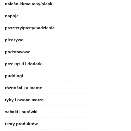
naleśniki/racuchy/placki
napoje
pasztety/pasty/nadzienia
pieczywo
podstawowe
przekąski i dodatki
puddingi
różności kulinarne
ryby i owoce morza
sałatki i surówki
testy produktów