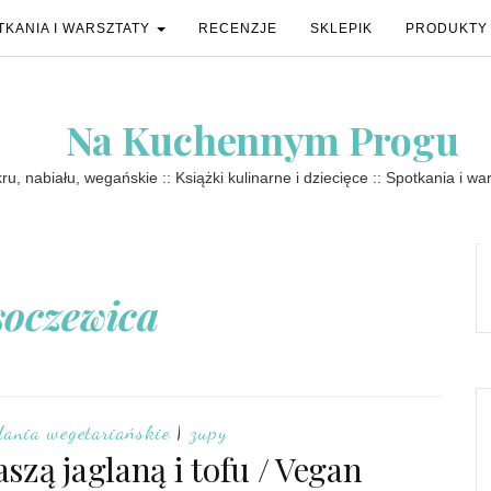
TKANIA I WARSZTATY
RECENZJE
SKLEPIK
PRODUKTY
Na Kuchennym Progu
u, nabiału, wegańskie :: Książki kulinarne i dziecięce :: Spotkania i wa
soczewica
dania wegetariańskie
|
zupy
szą jaglaną i tofu / Vegan