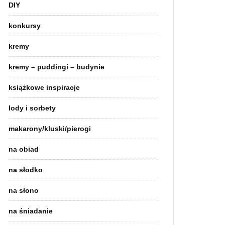
DIY
konkursy
kremy
kremy – puddingi – budynie
książkowe inspiracje
lody i sorbety
makarony/kluski/pierogi
na obiad
na słodko
na słono
na śniadanie