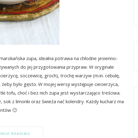
 marokańska zupa, idealna potrawa na chłodne jesienno-
używanych do jej przygotowania przypraw. W oryginale
ecierzycę, soczewicę, groch), trochę warzyw (m.in. cebulę,
 żeby było gęsto. W mojej wersji występuje ciecierzyca,
ki tofu, choć i bez nich zupa jest wystarczająco treściwa.
sok z limonki oraz świeża nać kolendry. Każdy kucharz ma
entów 🙂
INUE READING