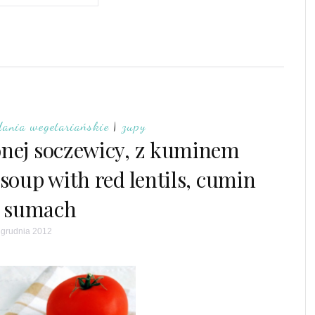
dania wegetariańskie
|
zupy
onej soczewicy, z kuminem
soup with red lentils, cumin
 sumach
 grudnia 2012