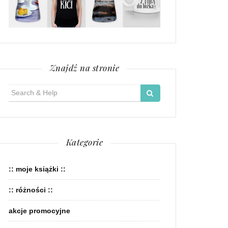
Znajdź na stronie
Search
for:
Kategorie
:: moje książki ::
:: różności ::
akcje promocyjne